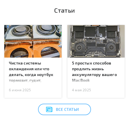
Статьи
Чистка системы
5 простых способов
охлаждения или что
продлить жизнь
делать, когда ноутбук
аккумулятору вашего
тормозит, гудит,
MacBook
перегревается или
6 июня 2025
4 мая 2025
перезагружается?
ВСЕ СТАТЬИ