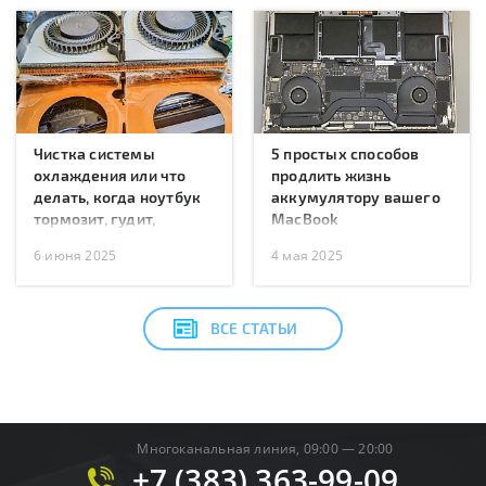
Чистка системы
5 простых способов
охлаждения или что
продлить жизнь
делать, когда ноутбук
аккумулятору вашего
тормозит, гудит,
MacBook
перегревается или
6 июня 2025
4 мая 2025
перезагружается?
ВСЕ СТАТЬИ
Многоканальная линия, 09:00 — 20:00
+7 (383) 363-99-09