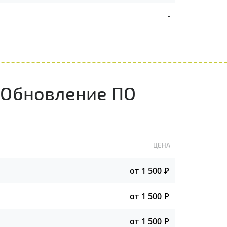
-
 Обновление ПО
ЦЕНА
от 1 500
Р
от 1 500
Р
от 1 500
Р