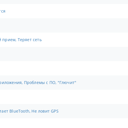
тся
й прием, Теряет сеть
риложения, Проблемы с ПО, "Глючит"
отает BlueTooth, Не ловит GPS