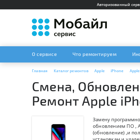
Авторизованный серв
О сервисе
Что ремонтируем
Ин
Главная
Каталог ремонтов
Apple
iPhone
Apple
Смена, Обновлен
Ремонт Apple iPh
Замену программног
обновлением ПО ,
(обновление)
,и по
установкам и удале