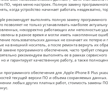
го ПО, через меню настроек. Полную замену программного
ть, когда устройство начинает работать неадекватно, то
ple рекомендует выполнять полную замену программного
то позволяет не только устанавливать наиболее актуальн
овленных, некорректно работающих или неполностью уда
овлены в разное время и могли иметь накопленные ошибк
ление пользовательских данных не означает их потерю и
 на внешний носитель, а после ремонта вернуть их обратн
й замене программного обеспечения, часто требует спец
тоятельно рекомендуем выполнять ее в рамках сервисного ц
 но и гарантирует качественную работу, а также полноц
 программного обеспечения для ,Apple iPhone 8 Plus указ
ностей текущей версии ПО и объема сохраняемых данных. 
нении любых других платных работ, стоимость замены ПО
нус.