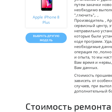
путем закачки ново
необходимо выполня
",глючить",.
,
Apple iPhone 8
Производитель ,
Ap
Plus
сервисный центр, э
неправильно устан
которые были устан
ВЫБРАТЬ ДРУГУЮ
МОДЕЛЬ
коде программ. Уда
необходимые данные
операция по ,полно
и опыта, то мы нас
Вам время и нервы,
Вам данных.
Стоимость прошивки
зависеть от особен
случаев, при выпол
дополнительный бо
Стоимость ремонта