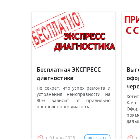
Бесплатная ЭКСПРЕСС
Выг
диагностика
офо
чере
Не секрет, что успех ремонта и
устранения неисправности на
Хотит
80% зависит от правильно
Качес
поставленного диагноза.
Оформ
прямо
даль
с 01 янв 2025
с
ПОДРОБНЕЕ