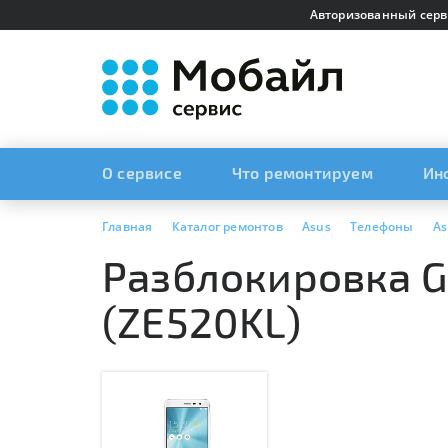
Авторизованный серв
О сервисе
Что ремонтируем
Ин
Главная
Каталог ремонтов
Asus
Телефоны
As
Разблокировка Go
(ZE520KL)