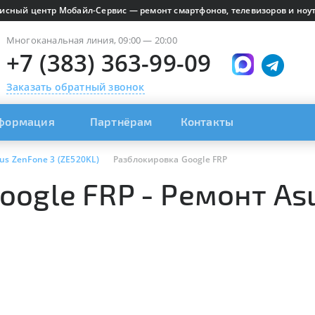
исный центр Мобайл-Сервис — ремонт смартфонов, телевизоров и ноут
Многоканальная линия, 09:00 — 20:00
+7 (383) 363-99-09
Заказать обратный звонок
формация
Партнёрам
Контакты
us ZenFone 3 (ZE520KL)
Разблокировка Google FRP
ogle FRP - Ремонт As