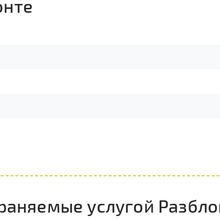
онте
раняемые услугой Разбло