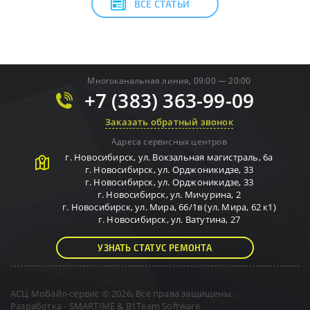
ВСЕ СТАТЬИ
Многоканальная линия, 09:00 — 20:00
+7 (383) 363-99-09
Заказать обратный звонок
Адреса сервисных центров
г.
Новосибирск
,
ул. Вокзальная магистраль, 6а
г.
Новосибирск
,
ул. Орджоникидзе, 33
г.
Новосибирск
,
ул. Орджоникидзе, 33
г.
Новосибирск
,
ул. Мичурина, 2
г.
Новосибирск
,
ул. Мира, 66/1в (ул. Мира, 62 к1)
г.
Новосибирск
,
ул. Ватутина, 27
УЗНАТЬ СТАТУС РЕМОНТА
АСЦ Мобайл-сервис © 2026, Все права защищены.
Разработка -
SMARTIME
&
B1Team Software