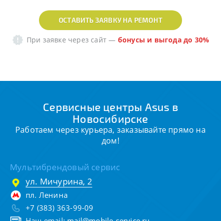
ОСТАВИТЬ ЗАЯВКУ НА РЕМОНТ
При заявке через сайт
—
бонусы и выгода до 30%
Сервисные центры Asus в
Новосибирске
Работаем через курьера, заказывайте прямо на
дом!
Мультибрендовый сервис
ул. Мичурина, 2
пл. Ленина
+7 (383) 363-99-09
Наш email:
mail@mobile-service.ru