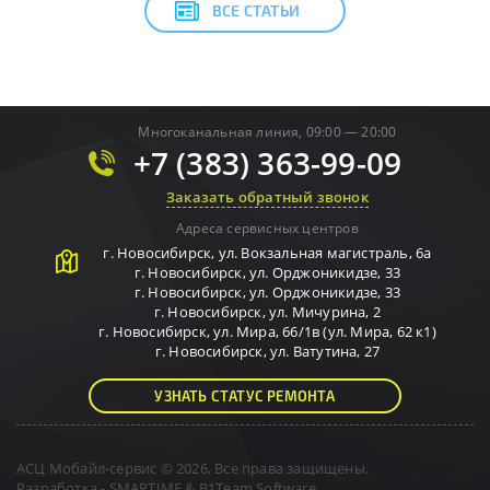
ВСЕ СТАТЬИ
Многоканальная линия, 09:00 — 20:00
+7 (383) 363-99-09
Заказать обратный звонок
Адреса сервисных центров
г.
Новосибирск
,
ул. Вокзальная магистраль, 6а
г.
Новосибирск
,
ул. Орджоникидзе, 33
г.
Новосибирск
,
ул. Орджоникидзе, 33
г.
Новосибирск
,
ул. Мичурина, 2
г.
Новосибирск
,
ул. Мира, 66/1в (ул. Мира, 62 к1)
г.
Новосибирск
,
ул. Ватутина, 27
УЗНАТЬ СТАТУС РЕМОНТА
АСЦ Мобайл-сервис © 2026, Все права защищены.
Разработка -
SMARTIME
&
B1Team Software