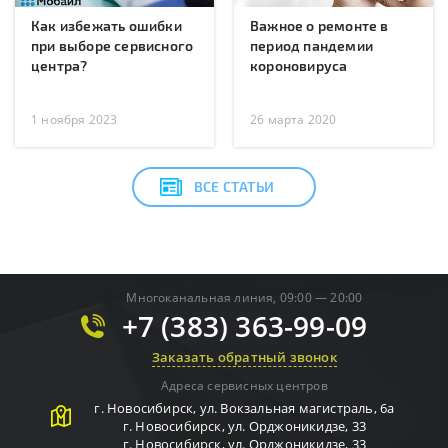
Как избежать ошибки
Важное о ремонте в
при выборе сервисного
период пандемии
центра?
короновируса
1 ноября 2023
26 марта 2020
ВСЕ СТАТЬИ
Многоканальная линия, 09:00 — 20:00
+7 (383) 363-99-09
Заказать обратный звонок
Адреса сервисных центров
г.
Новосибирск
,
ул. Вокзальная магистраль, 6а
г.
Новосибирск
,
ул. Орджоникидзе, 33
г.
Новосибирск
,
ул. Орджоникидзе, 33