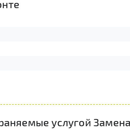
онте
траняемые услугой Замена