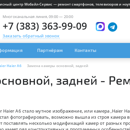
исный центр Мобайл-Сервис — ремонт смартфонов, телевизоров и ноут
Многоканальная линия, 09:00 — 20:00
+7 (383) 363-99-09
Заказать обратный звонок
формация
Партнёрам
Контакты
aier Haier A6
Замена камеры основной, задней
новной, задней - Ремо
er Haier A6 стало мутное изображение, или камера ,
Haier H
стал фотографировать, возможно вышла из строя камера в
ет поставлять несколько модификаций камер от разных про
но имеет ряд конструктивных и программных особенносте