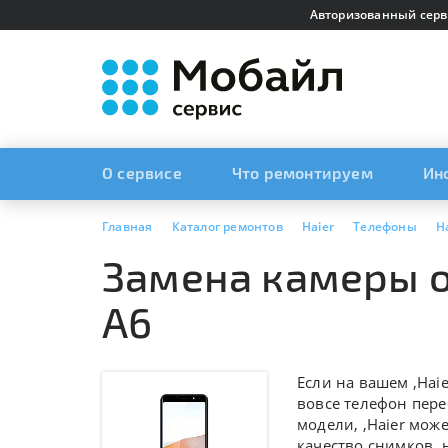
Авторизованный серв
О сервисе
Что ремонтируем
Ин
Главная
Каталог ремонтов
Haier
Телефоны
H
Замена камеры ос
A6
Если на вашем ,
Hai
вовсе телефон пере
модели, ,
Haier мож
качество снимков, 