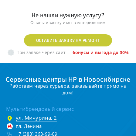
Не нашли нужную услугу?
Оставьте заявку и мы вам перезвоним
ОСТАВИТЬ ЗАЯВКУ НА РЕМОНТ
При заявке через сайт
—
бонусы и выгода до 30%
Сервисные центры HP в Новосибирске
Работаем через курьера, заказывайте прямо на
дом!
Мультибрендовый сервис
ул. Мичурина, 2
пл. Ленина
+7 (383) 363-99-09