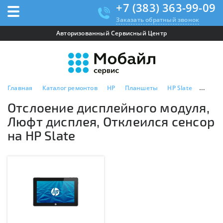
+7 (383) 363-99-09
Заказать обратный звонок
Авторизованный Сервисный Центр
Главная
Каталог ремонтов
HP
Планшеты
HP Slate
Отслое
Отслоение дисплейного модуля,
Люфт дисплея, Отклеился сенсор
на HP Slate