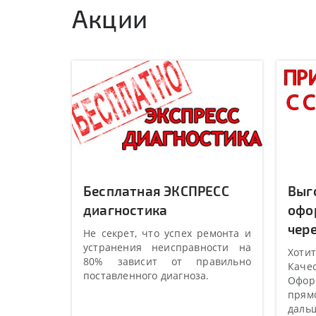
Акции
Бесплатная ЭКСПРЕСС
Выг
диагностика
офо
чере
Не секрет, что успех ремонта и
устранения неисправности на
Хотит
80% зависит от правильно
Качес
поставленного диагноза.
Оформ
прямо
даль