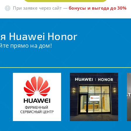
При заявке через сайт
—
бонусы и выгода до 30%
я Huawei Honor
йте прямо на дом!