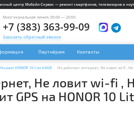
исный центр Мобайл-Сервис — ремонт смартфонов, телевизоров и ноут
Многоканальная линия, 09:00 — 20:00
+7 (383) 363-99-09
Заказать обратный звонок
формация
Партнёрам
Контакты
Huawei HONOR 10 Lite 64GB
Не работает интернет, Не ловит wi-fi , Н
нет, Не ловит wi-fi , 
вит GPS на HONOR 10 Li