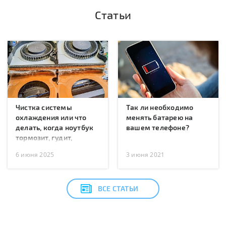
Статьи
Чистка системы
Так ли необходимо
охлаждения или что
менять батарею на
делать, когда ноутбук
вашем телефоне?
тормозит, гудит,
перегревается или
6 июня 2025
3 июня 2021
перезагружается?
ВСЕ СТАТЬИ