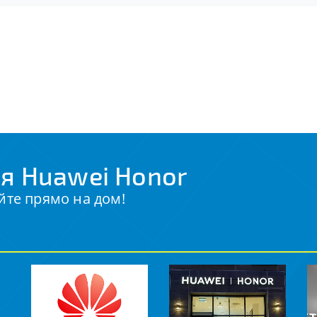
я Huawei Honor
йте прямо на дом!