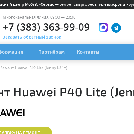
исный центр Мобайл-Сервис — ремонт смартфонов, телевизоров и ноут
Многоканальная линия, 09:00 — 20:00
+7 (383) 363-99-09
Заказать обратный звонок
формация
Партнёрам
Контакты
Ремонт Huawei P40 Lite (Jenny-L21A)
т Huawei P40 Lite (Jen
ЗАЯВКУ НА РЕМОНТ