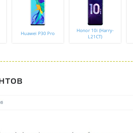
Honor 10i (Harry-
Huawei P30 Pro
L21CT)
нтов