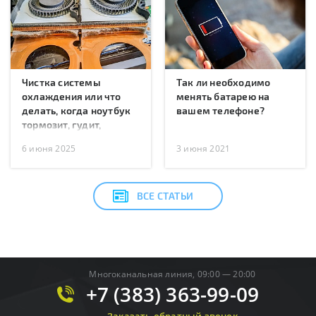
Чистка системы
Так ли необходимо
охлаждения или что
менять батарею на
делать, когда ноутбук
вашем телефоне?
тормозит, гудит,
перегревается или
6 июня 2025
3 июня 2021
перезагружается?
ВСЕ СТАТЬИ
Многоканальная линия, 09:00 — 20:00
+7 (383) 363-99-09