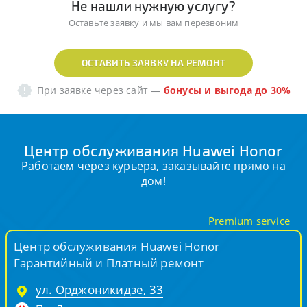
Не нашли нужную услугу?
Оставьте заявку и мы вам перезвоним
ОСТАВИТЬ ЗАЯВКУ НА РЕМОНТ
При заявке через сайт
—
бонусы и выгода до 30%
Центр обслуживания Huawei Honor
Работаем через курьера, заказывайте прямо на
дом!
Premium service
Центр обслуживания Huawei Honor
Гарантийный и Платный ремонт
ул. Орджоникидзе, 33