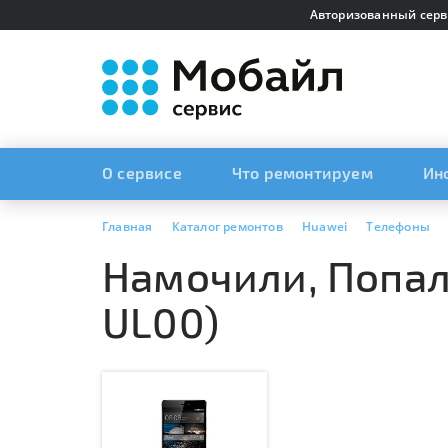
Авторизованный серв
О сервисе
Что ремонтируем
Ин
Главная
Каталог ремонтов
Huawei
Телефоны
Намочили, Попала
UL00)