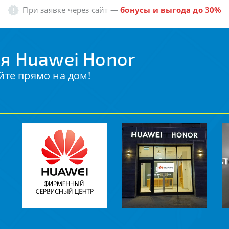
При заявке через сайт
—
бонусы и выгода до 30%
я Huawei Honor
йте прямо на дом!