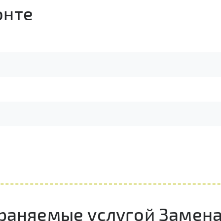
онте
траняемые услугой Замен