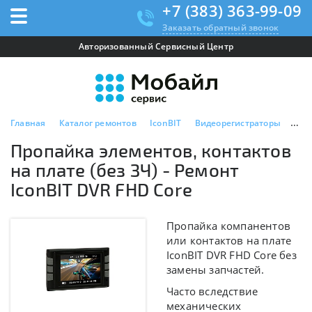
+7 (383) 363-99-09
Заказать обратный звонок
Авторизованный Сервисный Центр
Главная
Каталог ремонтов
IconBIT
Видеорегистраторы
Ico
Пропайка элементов, контактов
на плате (без ЗЧ) - Ремонт
IconBIT DVR FHD Core
Пропайка компанентов
или контактов на плате
IconBIT DVR FHD Core без
замены запчастей.
Часто вследствие
механических