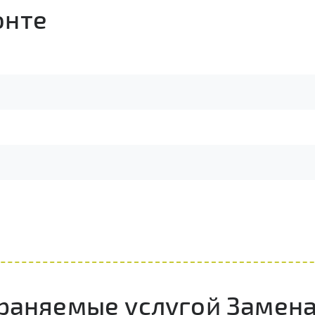
онте
раняемые услугой Замена