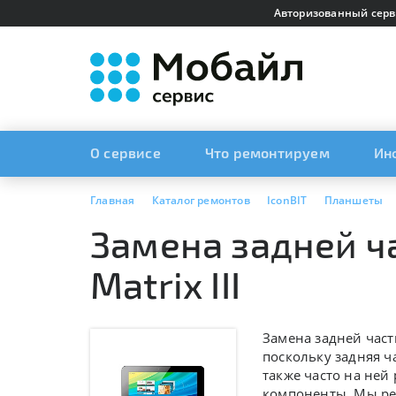
Авторизованный серв
О сервисе
Что ремонтируем
Ин
Главная
Каталог ремонтов
IconBIT
Планшеты
Замена задней ча
Matrix III
Замена задней част
поскольку задняя ч
также часто на не
компоненты. Мы рек