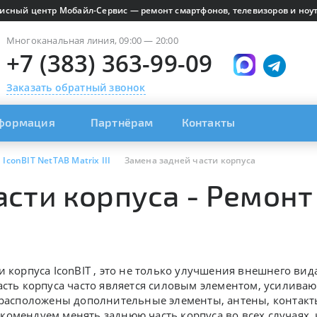
исный центр Мобайл-Сервис — ремонт смартфонов, телевизоров и ноут
Многоканальная линия, 09:00 — 20:00
+7 (383) 363-99-09
Заказать обратный звонок
формация
Партнёрам
Контакты
IconBIT NetTAB Matrix III
Замена задней части корпуса
сти корпуса - Ремонт 
и корпуса IconBIT , это не только улучшения внешнего вид
асть корпуса часто является силовым элементом, усилива
й расположены дополнительные элементы, антены, контак
омендуем менять заднюю часть корпуса во всех случаях, 