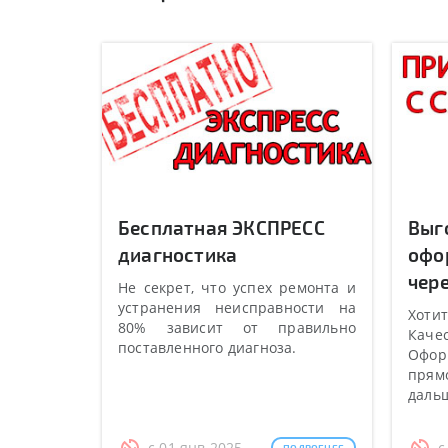
Бесплатная ЭКСПРЕСС
Выг
диагностика
офо
чере
Не секрет, что успех ремонта и
устранения неисправности на
Хотит
80% зависит от правильно
Качес
поставленного диагноза.
Оформ
прямо
даль
с 01 янв 2025
с
ПОДРОБНЕЕ