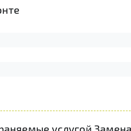
онте
траняемые услугой Замен