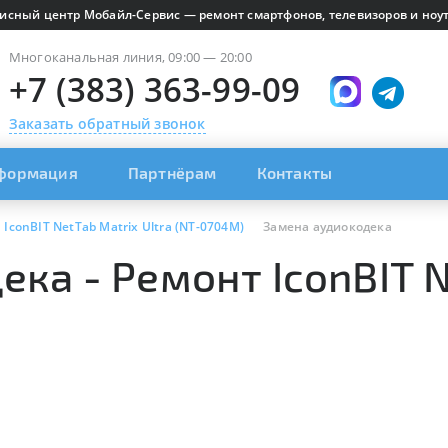
исный центр Мобайл-Сервис — ремонт смартфонов, телевизоров и ноут
Многоканальная линия, 09:00 — 20:00
+7 (383) 363-99-09
Заказать обратный звонок
формация
Партнёрам
Контакты
IconBIT NetTab Matrix Ultra (NT-0704M)
Замена аудиокодека
ка - Ремонт IconBIT N
)