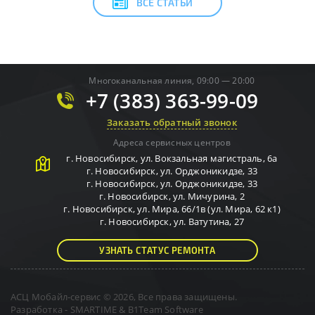
ВСЕ СТАТЬИ
Многоканальная линия, 09:00 — 20:00
+7 (383) 363-99-09
Заказать обратный звонок
Адреса сервисных центров
г.
Новосибирск
,
ул. Вокзальная магистраль, 6а
г.
Новосибирск
,
ул. Орджоникидзе, 33
г.
Новосибирск
,
ул. Орджоникидзе, 33
г.
Новосибирск
,
ул. Мичурина, 2
г.
Новосибирск
,
ул. Мира, 66/1в (ул. Мира, 62 к1)
г.
Новосибирск
,
ул. Ватутина, 27
УЗНАТЬ СТАТУС РЕМОНТА
АСЦ Мобайл-сервис © 2026, Все права защищены.
Разработка -
SMARTIME
&
B1Team Software