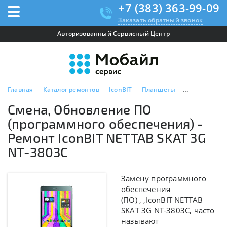
+7 (383) 363-99-09
Заказать обратный звонок
Авторизованный Сервисный Центр
Главная
Каталог ремонтов
IconBIT
Планшеты
IconBIT NETT
Смена, Обновление ПО
(программного обеспечения) -
Ремонт IconBIT NETTAB SKAT 3G
NT-3803C
Замену программного
обеспечения
(ПО) , ,
IconBIT NETTAB
SKAT 3G NT-3803C, часто
называют