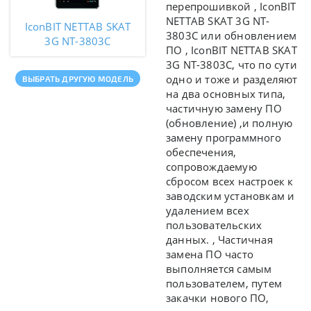
перепрошивкой ,
IconBIT
NETTAB SKAT 3G NT-
IconBIT NETTAB SKAT
3803C или обновлением
3G NT-3803C
ПО ,
IconBIT NETTAB SKAT
3G NT-3803C, что по сути
одно и тоже и разделяют
ВЫБРАТЬ ДРУГУЮ МОДЕЛЬ
на два основных типа,
частичную замену ПО
(обновление)
,и полную
замену программного
обеспечения,
сопровождаемую
сбросом всех настроек к
заводским установкам и
удалением всех
пользовательских
данных. , Частичная
замена ПО часто
выполняется самым
пользователем, путем
закачки нового ПО,