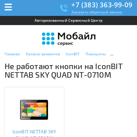
+7 (383) 363-99-09
Заказать обратный звонок
Авторизованный Сервисный Центр
Главная
Каталог ремонтов
IconBIT
Планшеты
IconBIT NET
Не работают кнопки на IconBIT
NETTAB SKY QUAD NT-0710M
IconBIT NETTAB SKY