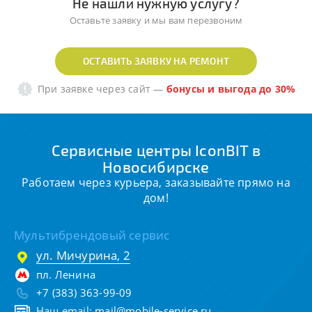
Не нашли нужную услугу?
Оставьте заявку и мы вам перезвоним
ОСТАВИТЬ ЗАЯВКУ НА РЕМОНТ
При заявке через сайт
—
бонусы и выгода до 30%
Сервисные центры IconBIT в
Новосибирске
Работаем через курьера, заказывайте прямо на
дом!
Мультибрендовый сервис
ул. Мичурина, 2
пл. Ленина
+7 (383) 363-99-09
Наш email:
mail@mobile-service.ru