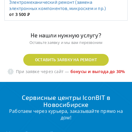
Электромеханический ремонт (замена
электронных компонентов, микросхем и пр.)
от 3 500
Р
Не нашли нужную услугу?
Оставьте заявку и мы вам перезвоним
ОСТАВИТЬ ЗАЯВКУ НА РЕМОНТ
При заявке через сайт
—
бонусы и выгода до 30%
Сервисные центры IconBIT в
Новосибирске
Работаем через курьера, заказывайте прямо на
дом!