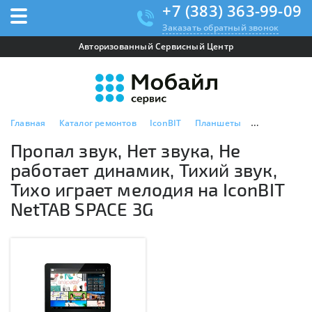
+7 (383) 363-99-09
Заказать обратный звонок
Авторизованный Сервисный Центр
Главная
Каталог ремонтов
IconBIT
Планшеты
IconBIT NetT
Пропал звук, Нет звука, Не
работает динамик, Тихий звук,
Тихо играет мелодия на IconBIT
NetTAB SPACE 3G