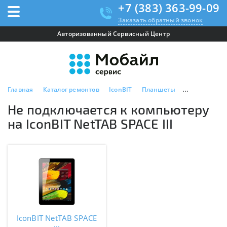
+7 (383) 363-99-09
Заказать обратный звонок
Авторизованный Сервисный Центр
Главная
Каталог ремонтов
IconBIT
Планшеты
IconBIT NetTA
Не подключается к компьютеру
на IconBIT NetTAB SPACE III
IconBIT NetTAB SPACE