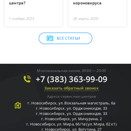
центра?
короновируса
1 ноября 2023
26 марта 2020
ВСЕ СТАТЬИ
Многоканальная линия, 09:00 — 20:00
+7 (383) 363-99-09
Заказать обратный звонок
Адреса сервисных центров
г.
Новосибирск
,
ул. Вокзальная магистраль, 6а
г.
Новосибирск
,
ул. Орджоникидзе, 33
г.
Новосибирск
,
ул. Орджоникидзе, 33
г.
Новосибирск
,
ул. Мичурина, 2
г.
Новосибирск
,
ул. Мира, 66/1в (ул. Мира, 62 к1)
г.
Новосибирск
,
ул. Ватутина, 27