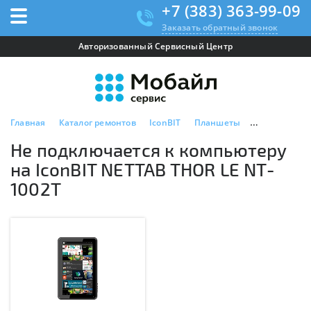
+7 (383) 363-99-09
Заказать обратный звонок
Авторизованный Сервисный Центр
Главная
Каталог ремонтов
IconBIT
Планшеты
IconBIT NETT
Не подключается к компьютеру
на IconBIT NETTAB THOR LE NT-
1002T