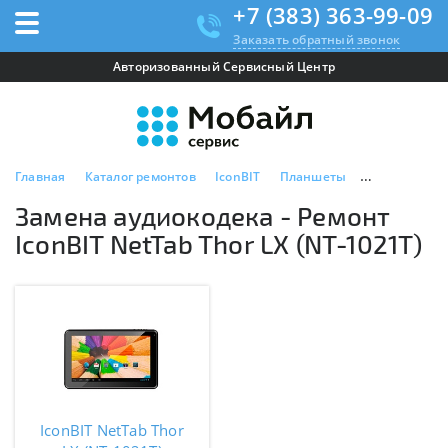
+7 (383) 363-99-09
Заказать обратный звонок
Авторизованный Сервисный Центр
Главная
Каталог ремонтов
IconBIT
Планшеты
IconBIT NetTa
Замена аудиокодека - Ремонт
IconBIT NetTab Thor LX (NT-1021T)
IconBIT NetTab Thor