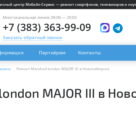
исный центр Мобайл-Сервис — ремонт смартфонов, телевизоров и ноут
Многоканальная линия, 09:00 — 20:00
+7 (383) 363-99-09
Заказать обратный звонок
формация
Партнёрам
Контакты
шники
Ремонт Marshall london MAJOR III в Новосибирске
london MAJOR III в Но