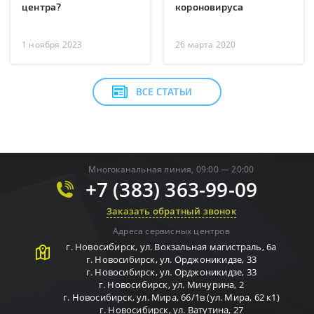
центра?
короновируса
1 ноября 2023
26 марта 2020
ВСЕ СТАТЬИ
Многоканальная линия, 09:00 — 20:00
+7 (383) 363-99-09
Заказать обратный звонок
Адреса сервисных центров
г.
Новосибирск
,
ул. Вокзальная магистраль, 6а
г.
Новосибирск
,
ул. Орджоникидзе, 33
г.
Новосибирск
,
ул. Орджоникидзе, 33
г.
Новосибирск
,
ул. Мичурина, 2
г.
Новосибирск
,
ул. Мира, 66/1в (ул. Мира, 62 к1)
г.
Новосибирск
,
ул. Ватутина, 27