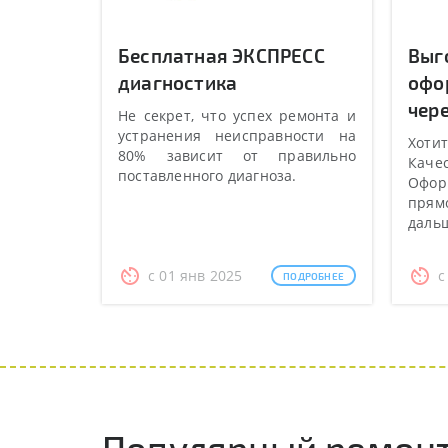
Бесплатная ЭКСПРЕСС
Выг
диагностика
офо
чере
Не секрет, что успех ремонта и
устранения неисправности на
Хотит
80% зависит от правильно
Качес
поставленного диагноза.
Оформ
прямо
даль
с 01 янв 2025
с
ПОДРОБНЕЕ
Популярный ремонт 