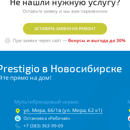
Не нашли нужную услугу?
Оставьте заявку и мы вам перезвоним
ОСТАВИТЬ ЗАЯВКУ НА РЕМОНТ
При заявке через сайт
—
бонусы и выгода до 30%
restigio в Новосибирске
йте прямо на дом!
Мультибрендовый сервис
ул. Мира, 66/1в (ул. Мира, 62 к1)
Остановка «Рабочая»
+7 (383) 363-99-09