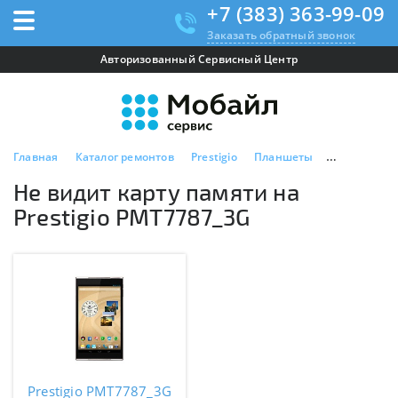
+7 (383) 363-99-09
Заказать обратный звонок
Авторизованный Сервисный Центр
Главная
Каталог ремонтов
Prestigio
Планшеты
Prestigio P
Не видит карту памяти на
Prestigio PMT7787_3G
Prestigio PMT7787_3G