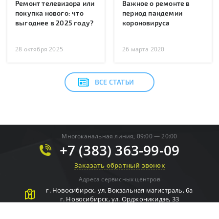
Ремонт телевизора или
Важное о ремонте в
покупка нового: что
период пандемии
выгоднее в 2025 году?
короновируса
28 октября 2025
26 марта 2020
ВСЕ СТАТЬИ
Многоканальная линия, 09:00 — 20:00
+7 (383) 363-99-09
Заказать обратный звонок
Адреса сервисных центров
г.
Новосибирск
,
ул. Вокзальная магистраль, 6а
г.
Новосибирск
,
ул. Орджоникидзе, 33
г.
Новосибирск
,
ул. Орджоникидзе, 33
г.
Новосибирск
,
ул. Мичурина, 2