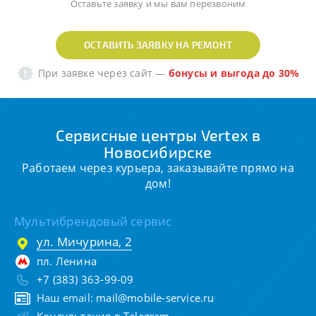
Оставьте заявку и мы вам перезвоним
ОСТАВИТЬ ЗАЯВКУ НА РЕМОНТ
При заявке через сайт
—
бонусы и выгода до 30%
Сервисные центры Vertex в
Новосибирске
Работаем через курьера, заказывайте прямо на
дом!
Мультибрендовый сервис
ул. Мичурина, 2
пл. Ленина
+7 (383) 363-99-09
Наш email:
mail@mobile-service.ru