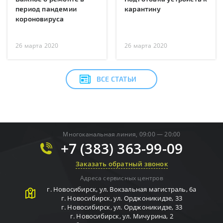
период пандемии
карантину
короновируса
26 марта 2020
26 марта 2020
ВСЕ СТАТЬИ
Многоканальная линия, 09:00 — 20:00
+7 (383) 363-99-09
Заказать обратный звонок
Адреса сервисных центров
г.
Новосибирск
,
ул. Вокзальная магистраль, 6а
г.
Новосибирск
,
ул. Орджоникидзе, 33
г.
Новосибирск
,
ул. Орджоникидзе, 33
г.
Новосибирск
,
ул. Мичурина, 2