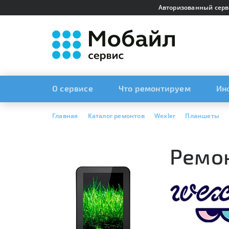
Авторизованный серв
О сервисе
Что ремонтируем
Ин
Главная
Каталог ремонтов
Wexler
Планшеты
Ремон