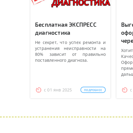
Бесплатная ЭКСПРЕСС
Выг
диагностика
офо
чере
Не секрет, что успех ремонта и
устранения неисправности на
Хотит
80% зависит от правильно
Качес
поставленного диагноза.
Оформ
прямо
даль
с 01 янв 2025
с
ПОДРОБНЕЕ