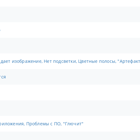
о
адает изображение, Нет подсветки, Цветные полосы, "Артефак
тся
риложения, Проблемы с ПО, "Глючит"