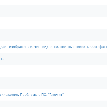
о
адает изображение, Нет подсветки, Цветные полосы, "Артефак
тся
риложения, Проблемы с ПО, "Глючит"