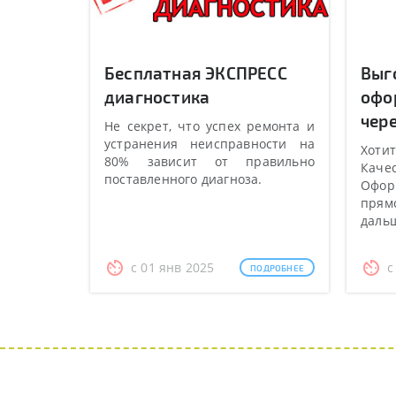
Бесплатная ЭКСПРЕСС
Выг
диагностика
офо
чере
Не секрет, что успех ремонта и
устранения неисправности на
Хотит
80% зависит от правильно
Качес
поставленного диагноза.
Оформ
прямо
даль
с 01 янв 2025
с
ПОДРОБНЕЕ