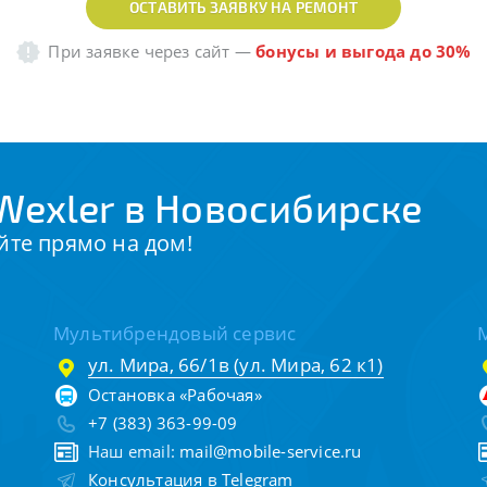
ОСТАВИТЬ ЗАЯВКУ НА РЕМОНТ
При заявке через сайт
—
бонусы и выгода до 30%
Wexler в Новосибирске
йте прямо на дом!
Мультибрендовый сервис
ул. Мира, 66/1в (ул. Мира, 62 к1)
Остановка «Рабочая»
+7 (383) 363-99-09
Наш email:
mail@mobile-service.ru
Консультация в Telegram