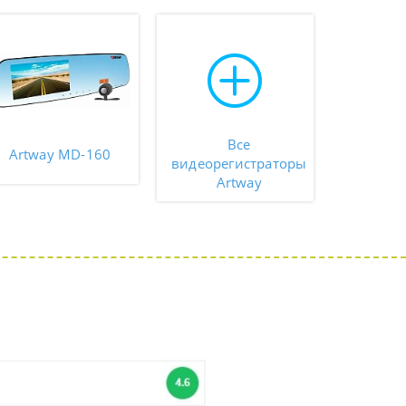
Все
Artway MD-160
видеорегистраторы
Artway