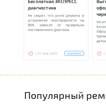
Бесплатная ЭКСПРЕСС
Выг
диагностика
офо
чере
Не секрет, что успех ремонта и
устранения неисправности на
Хотит
80% зависит от правильно
Качес
поставленного диагноза.
Оформ
прямо
даль
с 01 янв 2025
с
ПОДРОБНЕЕ
Популярный рем