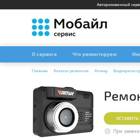
Авторизованный серв
О сервисе
Что ремонтируем
Ин
Главная
Каталог ремонтов
Artway
Видеорегист
Ремон
ОСТАВИТЬ 
При заявке