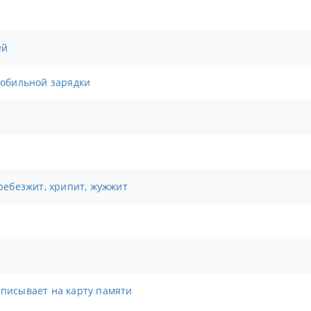
ей
омобильной зарядки
Дребезжит, хрипит, жужжит
аписывает на карту памяти