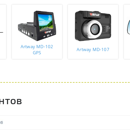
Artway MD-102
Artway MD-107
GPS
нтов