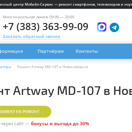
исный центр Мобайл-Сервис — ремонт смартфонов, телевизоров и ноут
Многоканальная линия, 09:00 — 20:00
+7 (383) 363-99-09
Заказать обратный звонок
формация
Партнёрам
Контакты
раторы
Ремонт Artway MD-107 в Новосибирске
т Artway MD-107 в Но
ЗАЯВКУ НА РЕМОНТ
 через сайт
—
бонусы и выгода до 30%