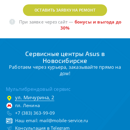
ОСТАВИТЬ ЗАЯВКУ НА РЕМОНТ
При заявке через сайт
—
бонусы и выгода до
30%
Сервисные центры Asus в
Новосибирске
Работаем через курьера, заказывайте прямо на
дом!
Мультибрендовый сервис
ул. Мичурина, 2
пл. Ленина
+7 (383) 363-99-09
Наш email:
mail@mobile-service.ru
Консультация в Telegram