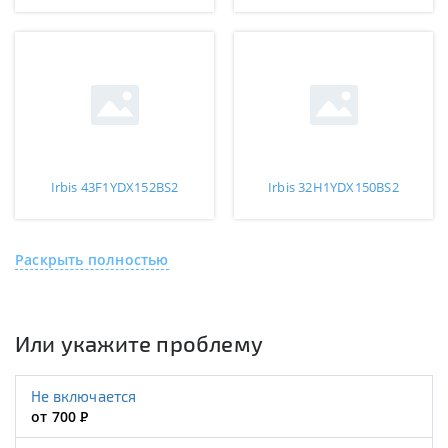
Irbis 43F1YDX152BS2
Irbis 32H1YDX150BS2
Раскрыть полностью
Или укажите проблему
Не включается
от 700
Р