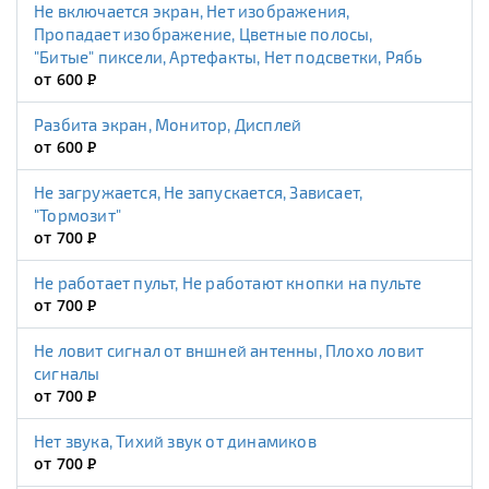
Не включается экран, Нет изображения,
Пропадает изображение, Цветные полосы,
"Битые" пиксели, Артефакты, Нет подсветки, Рябь
от 600
Р
Разбита экран, Монитор, Дисплей
от 600
Р
Не загружается, Не запускается, Зависает,
"Тормозит"
от 700
Р
Не работает пульт, Не работают кнопки на пульте
от 700
Р
Не ловит сигнал от вншней антенны, Плохо ловит
сигналы
от 700
Р
Нет звука, Тихий звук от динамиков
от 700
Р