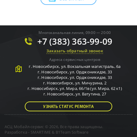
Многоканальная линия, 09:00 — 20:00
+7 (383) 363-99-09
Заказать обратный звонок
Адреса сервисных центров
г.
Новосибирск
,
ул. Вокзальная магистраль, 6а
г.
Новосибирск
,
ул. Орджоникидзе, 33
г.
Новосибирск
,
ул. Орджоникидзе, 33
г.
Новосибирск
,
ул. Мичурина, 2
г.
Новосибирск
,
ул. Мира, 66/1в (ул. Мира, 62 к1)
г.
Новосибирск
,
ул. Ватутина, 27
УЗНАТЬ СТАТУС РЕМОНТА
АСЦ Мобайл-сервис © 2026, Все права защищены.
Разработка -
SMARTIME
&
B1Team Software