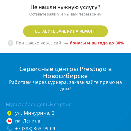
Не нашли нужную услугу?
Оставьте заявку и мы вам перезвоним
ОСТАВИТЬ ЗАЯВКУ НА РЕМОНТ
При заявке через сайт
—
бонусы и выгода до 30%
Сервисные центры Prestigio в
Новосибирске
Работаем через курьера, заказывайте прямо на
дом!
Мультибрендовый сервис
ул. Мичурина, 2
пл. Ленина
+7 (383) 363-99-09