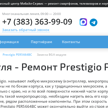
исный центр Мобайл-Сервис — ремонт смартфонов, телевизоров и ноут
Многоканальная линия, 09:00 — 20:00
+7 (383) 363-99-09
Заказать обратный звонок
формация
Партнёрам
Контакты
Prestigio PER5664BC
Замена BGA модуля
ля - Ремонт Prestigio
igio.
называют любую микросхему (контроллер, микропроц
ы не по бокам корпуса, как у традиционных микросхем, а
ько с краю, но и по всей поверхности нижней части корп
ть такой микропроцессор, необходим нагреть весь его кор
гие, рядом расположенные компоненты. При этом скорость
,
Prestigio PER5664BC может окончательно выйти из строя и