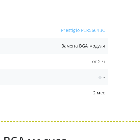
Prestigio PER5664BC
Замена BGA модуля
от 2 ч
-
2 мес