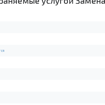
траняемые услугой Замен
тся