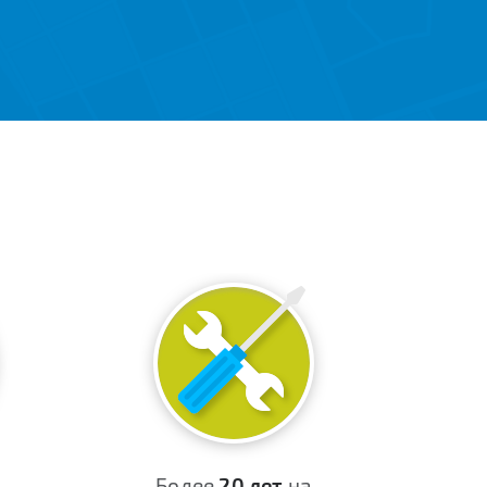
Более
20 лет
на