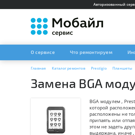
Авторизованный серв
О сервисе
Что ремонтируем
Ин
Главная
Каталог ремонтов
Prestigio
Планшеты
Замена BGA моду
BGA модулем ,
Prest
которой расположен
расположены не тол
припаять или отпая
этом не задеть дру
выдержана, иначе 