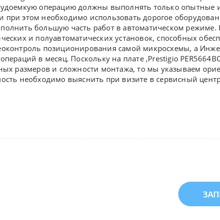
рудоемкую операцию должны выполнять только опытные и
o и при этом необходимо использовать дорогое оборудова
полнить большую часть работ в автоматическом режиме. 
ических и полуавтоматических установок, способных обе
еоконтроль позиционирования самой микросхемы, а Инж
операций в месяц. Поскольку на плате ,
Prestigio PER5664
зных размеров и сложности монтажа, то мы указываем ори
мость необходимо выяснить при визите в сервисный центр
ЗАП