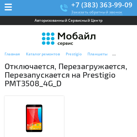
+7 (383) 363-99-09
Заказать обратный звонок
Авторизованный Сервисный Центр
Главная
Каталог ремонтов
Prestigio
Планшеты
Prestigio P
Отключается, Перезагружается,
Перезапускается на Prestigio
PMT3508_4G_D