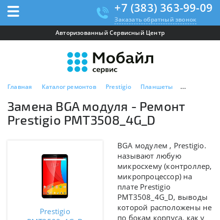
+7 (383) 363-99-09
Заказать обратный звонок
Авторизованный Сервисный Центр
Главная
Каталог ремонтов
Prestigio
Планшеты
Prestigio P
Замена BGA модуля - Ремонт
Prestigio PMT3508_4G_D
BGA модулем ,
Prestigio.
называют любую
микросхему (контроллер,
микропроцессор) на
плате
Prestigio
PMT3508_4G_D
, выводы
которой расположены не
Prestigio
по бокам корпуса, как у