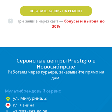
ОСТАВИТЬ ЗАЯВКУ НА РЕМОНТ
При заявке через сайт
—
бонусы и выгода до
30%
Сервисные центры Prestigio в
Новосибирске
Работаем через курьера, заказывайте прямо на
дом!
Мультибрендовый сервис
ул. Мичурина, 2
пл. Ленина
+7 (383) 363-99-09