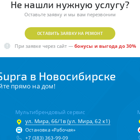
Не нашли нужную услугу?
Оставьте заявку и мы вам перезвоним
ОСТАВИТЬ ЗАЯВКУ НА РЕМОНТ
При заявке через сайт
—
бонусы и выгода до 30%
Supra в Новосибирске
йте прямо на дом!
Мультибрендовый сервис
ул. Мира, 66/1в (ул. Мира, 62 к1)
Остановка «Рабочая»
+7 (383) 363-99-09