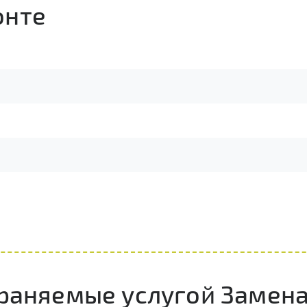
онте
траняемые услугой Замен