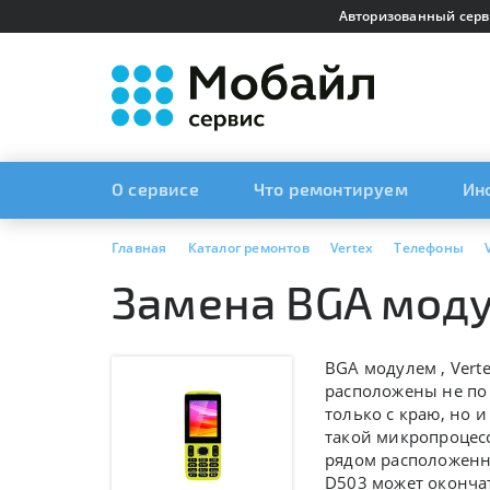
Авторизованный серв
О сервисе
Что ремонтируем
Ин
Главная
Каталог ремонтов
Vertex
Телефоны
Замена BGA моду
BGA модулем ,
Verte
расположены не по 
только с краю, но 
такой микропроцесс
рядом расположенны
D503 может окончат