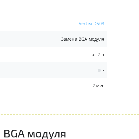
Vertex D503
Замена BGA модуля
от 2 ч
-
2 мес
а BGA модуля