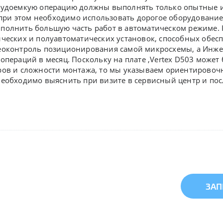
рудоемкую операцию должны выполнять только опытные и
 при этом необходимо использовать дорогое оборудовани
полнить большую часть работ в автоматическом режиме. 
ических и полуавтоматических установок, способных обе
еоконтроль позиционирования самой микросхемы, а Инж
операций в месяц. Поскольку на плате ,
Vertex D503 может
ров и сложности монтажа, то мы указываем ориентировочн
необходимо выяснить при визите в сервисный центр и пос
ЗАП