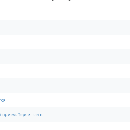
тся
й прием, Теряет сеть