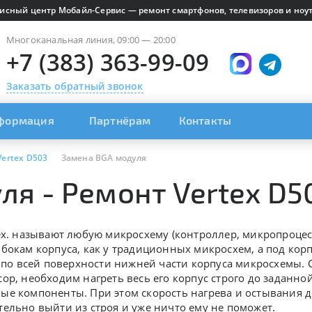
исный центр Мобайл-Сервис — ремонт смартфонов, телевизоров и ноут
Многоканальная линия, 09:00 — 20:00
+7 (383) 363-99-09
Заказать обратный звонок
формация
Партнёрам
Контакты
Vertex D503
Замена BGA модуля
ля - Ремонт Vertex D5
x.
называют любую микросхему (контроллер, микропроцес
бокам корпуса, как у традиционных микросхем, а под ко
и по всей поверхности нижней части корпуса микросхемы. 
ор, необходим нагреть весь его корпус строго до заданной
е компоненты. При этом скорость нагрева и остывания д
ельно выйти из строя и уже ничто ему не поможет.