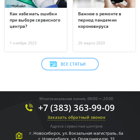
Как избежать ошибки
Важное о ремонте в
при выборе сервисного
период пандемии
центра?
короновируса
1 ноября 2023
26 марта 2020
ВСЕ СТАТЬИ
Многоканальная линия, 09:00 — 20:00
+7 (383) 363-99-09
Заказать обратный звонок
Адреса сервисных центров
г.
Новосибирск
,
ул. Вокзальная магистраль, 6а
г.
Новосибирск
,
ул. Орджоникидзе, 33